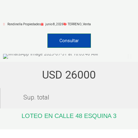
Ir
al
contenido
Rondinella Propiedades
junio 8, 2026
TERRENO
,
Venta
Consultar
USD 26000
Sup. total
LOTEO EN CALLE 48 ESQUINA 3