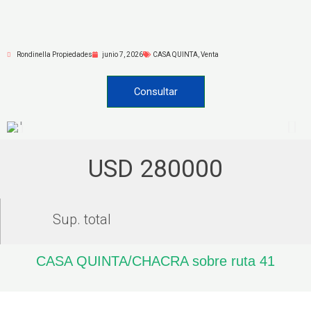
Ir
al
contenido
Rondinella Propiedades
junio 7, 2026
CASA QUINTA
,
Venta
Consultar
USD 280000
Sup. total
CASA QUINTA/CHACRA sobre ruta 41