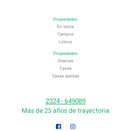
Propiedades
En venta
Campos
Loteos
Propiedades
Chacras
Casas
Casas quintas
2324 - 649089
Más de 25 años de trayectoria
F
I
a
n